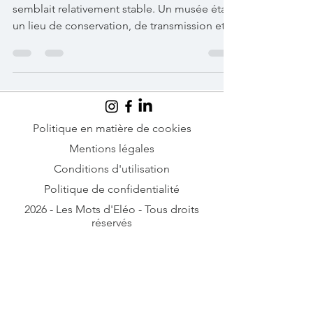
Pendant longtemps, la définition du musée
semblait relativement stable. Un musée était
un lieu de conservation, de transmission et
de contemplation. On y venait pour admirer
les œuvres qui avaient traversé le temps,
celles qui avaient façonné les grands
courants artistiques ou accompagné les
grands récits nationaux. Le classicisme, le
baroque, le romantisme, l’impressionnisme
Politique en matière de cookies
ou encore les avant-gardes du XXe siècle y
Mentions légales
trouvaient naturellement leur place.
Conditions d'utilisation
Certaines œuvres suff
Politique de confidentialité
2026 - Les Mots d'Eléo - Tous droits
réservés