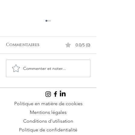
Commentaires
0.0/5 (0)
Commenter et noter...
Orientalisme :
Qui a décidé
pourquoi l'Occident
Hélène de Tro
aime-t-il tant
blanche ?
l'Orient, mais si peu
les Arabes ?
Politique en matière de cookies
Mentions légales
Conditions d'utilisation
Politique de confidentialité