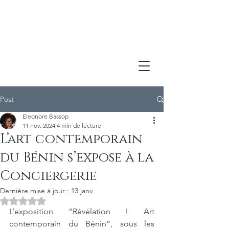
Post
Eleonore Bassop
11 nov. 2024
4 min de lecture
L’art contemporain
du Bénin s’expose à la
Conciergerie
Dernière mise à jour :
13 janv.
Noté NaN étoiles sur 5.
L’exposition “Révélation ! Art 
contemporain du Bénin”, sous les 