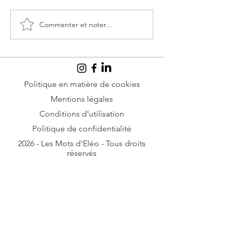
Commenter et noter...
Orientalisme :
Qui a décidé
pourquoi l'Occident
Hélène de Tro
aime-t-il tant
blanche ?
l'Orient, mais si peu
les Arabes ?
Politique en matière de cookies
Mentions légales
Conditions d'utilisation
Politique de confidentialité
2026 - Les Mots d'Eléo - Tous droits
réservés