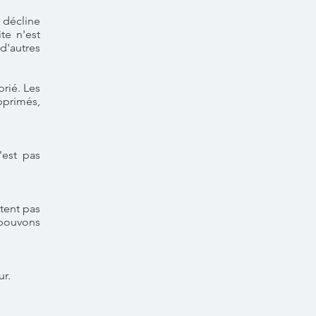
 décline
te n'est
d'autres
rié. Les
pprimés,
'est pas
tent pas
 pouvons
ur.