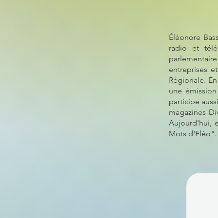
Éléonore Bass
radio et té
parlementaire 
entreprises e
Régionale. En
une émission 
participe auss
magazines Diva
Aujourd'hui, 
Mots d'Eléo".