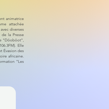
ent animatrice
mme attachée
 avec diverses
n de la Presse
de "Dôobôot",
106.3FM). Elle
 et Évasion des
ire africaine.
formation "Les