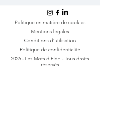
Regarder ce genre de film me donne
l’impression de lire un livre dont on
connaîtrait déjà la fin. Où est la surprise
lorsque les dés du destin sont déjà jetés ?
Pourtant, une chose m’intriguait : aller voir ce
Politique en matière de cookies
film à l’autre bout du monde, en Corée du
Mentions légales
Sud, et observer la réaction du public. Voilà c
Conditions d'utilisation
Politique de confidentialité
2026 - Les Mots d'Eléo - Tous droits
réservés