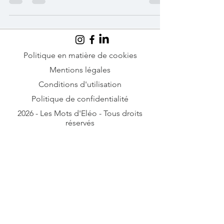
semblent dialoguer sans jamais se
ressembler. L’une affronte la violence du
temps et de la mémoire, l’autre plonge dans
l’histoire artistique du sud de la Corée et ses
paysages intérieurs, tandis que la dernière
transforme la terre elle-même en matière
picturale. Trois visions radicalement
Politique en matière de cookies
différentes de l’art coréen moderne et
Mentions légales
contemporain, traversées pourtant par une
Conditions d'utilisation
même question : comment représenter ce q
Politique de confidentialité
2026 - Les Mots d'Eléo - Tous droits
réservés