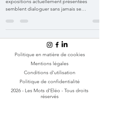
Au Gwangju Museum of Art, trois
expositions actuellement présentées
semblent dialoguer sans jamais se
ressembler. L’une affronte la violence du
temps et de la mémoire, l’autre plonge dans
l’histoire artistique du sud de la Corée et ses
paysages intérieurs, tandis que la dernière
transforme la terre elle-même en matière
picturale. Trois visions radicalement
Politique en matière de cookies
différentes de l’art coréen moderne et
Mentions légales
contemporain, traversées pourtant par une
Conditions d'utilisation
même question : comment représenter ce q
Politique de confidentialité
2026 - Les Mots d'Eléo - Tous droits
réservés