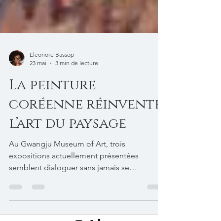
Eleonore Bassop
23 mai
3 min de lecture
La peinture
coréenne réinvente
l’art du paysage
Au Gwangju Museum of Art, trois
expositions actuellement présentées
semblent dialoguer sans jamais se
ressembler. L’une affronte la violence du
temps et de la mémoire, l’autre plonge dans
l’histoire artistique du sud de la Corée et ses